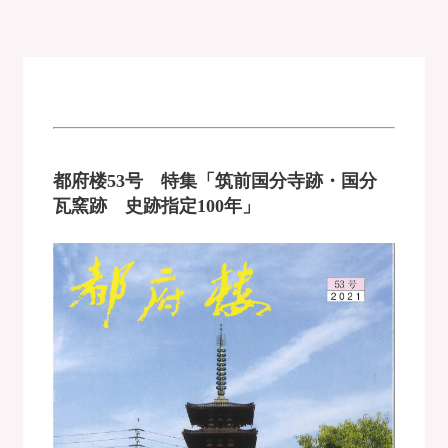
都府楼53号 特集「筑前国分寺跡・国分
瓦窯跡 史跡指定100年」