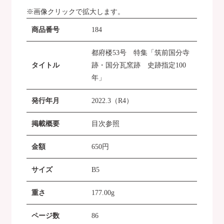
※画像クリックで拡大します。
商品番号
184
都府楼53号 特集「筑前国分寺
タイトル
跡・国分瓦窯跡 史跡指定100
年」
発行年月
2022.3（R4）
掲載概要
目次参照
金額
650
円
サイズ
B5
重さ
177.00g
ページ数
86