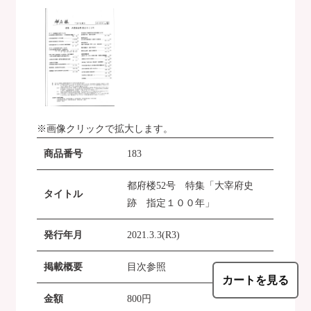
※画像クリックで拡大します。
商品番号
183
都府楼52号 特集「大宰府史
タイトル
跡 指定１００年」
発行年月
2021.3.3(R3)
掲載概要
目次参照
カートを見る
金額
800
円