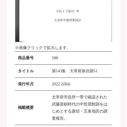
※画像クリックで拡大します。
商品番号
188
タイトル
第143集 大宰府条坊跡51
発行年月
2022.2(R4)
太宰府市役所一帯で確認された
武藤資頼時代の中世居館跡をは
掲載概要
じめとする露切・五条地区の調
査報告。