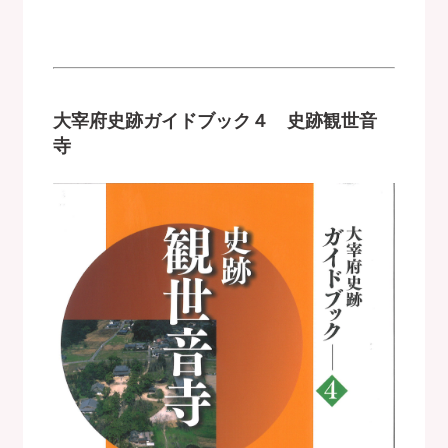
大宰府史跡ガイドブック４ 史跡観世音
寺