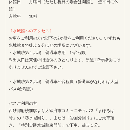
休館日 月曜日（ただし祝日の場合は開館し、翌平日に休
館）
入館料 無料
〔水城館へのアクセス〕
お車をご利用の方は以下の2か所をご利用ください。いずれも
水城館まで徒歩３分ほどの場所にございます。
・水城跡第１広場 普通車専用 15台程度
※出入口は東側の旧道側のみとなります。県道112号線側には
ありませんのでご注意下さい。
・水城跡第２広場 普通車30台程度（普通車がなければ大型
バス4台程度）
バスご利用の方
西鉄都府楼前駅より太宰府市コミュニティバス「まほろば
号」の「③水城回り」、または「④国分回り」にご乗車頂
き、「特別史跡水城跡東門前」で下車、徒歩１分。