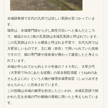
水城跡東側で古代の九州では珍しい窯跡が見つかっていま
す。
場所は、水城東門跡から少し御笠川沿いへと進んだところ
で、確認された2基の瓦窯跡は水城瓦窯跡と呼ばれています。
この瓦窯跡はロストル構造と呼ばれる平窯で、古代九州では
大変珍しいものです。主に都（奈良）で用いられていた技術
ですので、都の専門家や技術者が携わって建造したと考えら
れています。
水城が作られてから約１００年後の７４５年に、大宰少弐
（大宰府でNo3にあたる役職）の采女朝臣清庭（うねめのあ
そんきよにわ）という人物が修理水城専知官（しゅりみずき
せんちかん）に任命されています。
この役職は水城の修理を担当したといわれ、水城瓦窯跡で焼
かれた瓦を水城の門や建物の屋根に用いたと考えられていま
す。