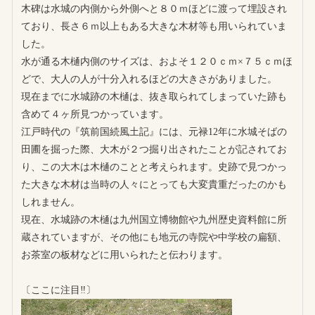
木碑は水城の内側から外側へと８０ｍほどに渡って埋設され
ており、長さ６ｍ以上もある大きな木材等も用いられていま
した。
水が通る木樋内側のサイズは、およそ１２０ｃｍ×７５ｃｍほ
どで、大人の人が十分入れるほどの大きさがありました。
現在までに水城跡の木樋は、抜き取られてしまっていた跡も
含めて４ヶ所見つかっています。
江戸時代の『筑前国続風土記』には、元禄12年に水城そばの
田圃を掘った際、大木が２つ掘り出されたことが記されてお
り、この大木は木樋のことと考えられます。史跡で見つかっ
た大きな木材は当時の人々にとっても大変貴重だったのかも
しれません。
現在、水城跡の木樋は九州国立博物館や九州歴史資料館に所
蔵されていますが、その他にも地元の寺院や中学校の扁額、
お茶室の板材などに用いられたと伝わります。
〔ここに注目‼〕