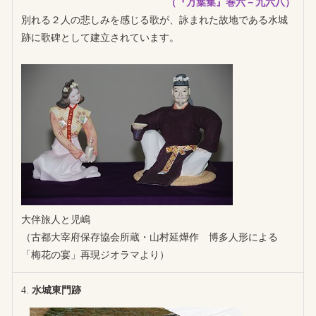
（『万葉集』巻六－九六八）
別れる２人の悲しみを感じる歌が、詠まれた故地である水城
跡に歌碑として建立されています。
大伴旅人と児嶋
（古都大宰府保存協会所蔵・山村延燁作 博多人形による
「梅花の宴」再現ジオラマより）
水城東門跡