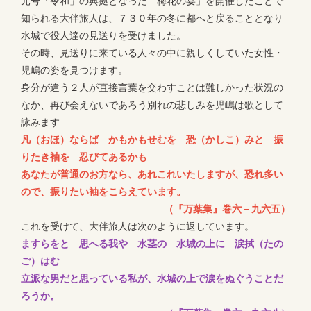
元号「令和」の典拠となった「梅花の宴」を開催したことで
知られる大伴旅人は、７３０年の冬に都へと戻ることとなり
水城で役人達の見送りを受けました。
その時、見送りに来ている人々の中に親しくしていた女性・
児嶋の姿を見つけます。
身分が違う２人が直接言葉を交わすことは難しかった状況の
なか、再び会えないであろう別れの悲しみを児嶋は歌として
詠みます
凡（おほ）ならば かもかもせむを 恐（かしこ）みと 振
りたき袖を 忍びてあるかも
あなたが普通のお方なら、あれこれいたしますが、恐れ多い
ので、振りたい袖をこらえています。
（『万葉集』巻六－九六五）
これを受けて、大伴旅人は次のように返しています。
ますらをと 思へる我や 水茎の 水城の上に 涙拭（たの
ご）はむ
立派な男だと思っている私が、水城の上で涙をぬぐうことだ
ろうか。