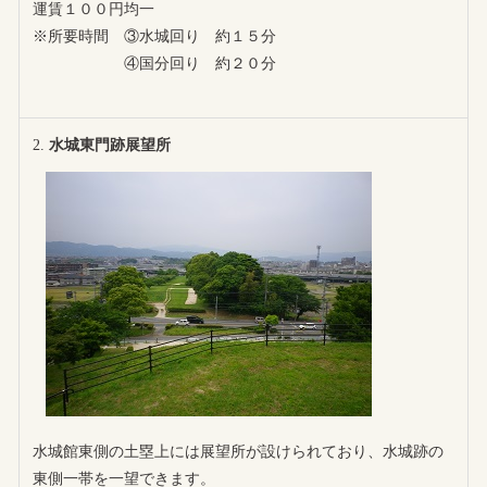
運賃１００円均一
※所要時間 ③水城回り 約１５分
④国分回り 約２０分
水城東門跡展望所
水城館東側の土塁上には展望所が設けられており、水城跡の
東側一帯を一望できます。