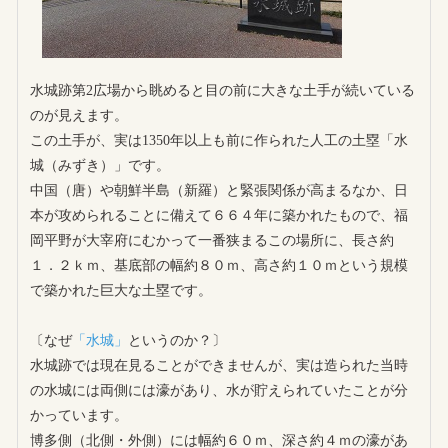
水城跡第2広場から眺めると目の前に大きな土手が続いている
のが見えます。
この土手が、実は1350年以上も前に作られた人工の土塁「水
城（みずき）」です。
中国（唐）や朝鮮半島（新羅）と緊張関係が高まるなか、日
本が攻められることに備えて６６４年に築かれたもので、福
岡平野が大宰府にむかって一番狭まるこの場所に、長さ約
１．２ｋｍ、基底部の幅約８０ｍ、高さ約１０ｍという規模
で築かれた巨大な土塁です。
〔なぜ
「水城」
というのか？〕
水城跡では現在見ることができませんが、実は造られた当時
の水城には両側には濠があり、水が貯えられていたことが分
かっています。
博多側（北側・外側）には幅約６０ｍ、深さ約４ｍの濠があ