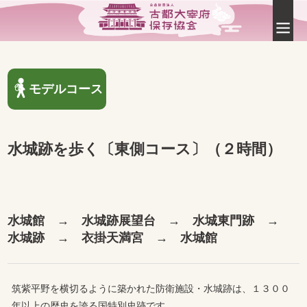
モデルコース
水城跡を歩く〔東側コース〕（２時間）
水城館 → 水城跡展望台 → 水城東門跡 →
水城跡 → 衣掛天満宮 → 水城館
筑紫平野を横切るように築かれた防衛施設・水城跡は、１３００
年以上の歴史を誇る国特別史跡です。