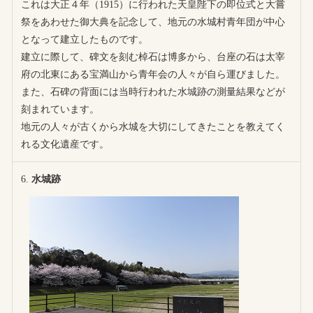
これは大正４年（1915）に行われた天皇陛下の即位式と大嘗
祭をあわせた御大典を記念して、地元の水城村青年団が中心
となって建立したものです。
建立に際して、碑文を刻む棹石は博多から、台座の石は太宰
府の北東にある宝満山から青年会の人々が自ら運びました。
また、石碑の背面には当時行われた水城跡の測量結果などが
刻まれています。
地元の人々が古くから水城を大切にしてきたことを教えてく
れる文化遺産です。
水城跡