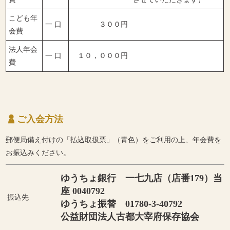
こども年
一 口
３００円
会費
法人年会
一 口
１０，０００円
費
ご入会方法
郵便局備え付けの「払込取扱票」（青色）をご利用の上、年会費を
お振込みください。
ゆうちょ銀行 一七九店（店番179）当
座 0040792
振込先
ゆうちょ振替 01780-3-40792
公益財団法人古都大宰府保存協会