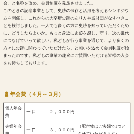
会」と名称を改め、会員制度を発足させました。
このときの記念事業として、史跡の保存と活用を考えるシンポジウ
ムを開催し、これからの大宰府史跡のあり方や当財団がなすべきこ
とを検討しました。一人でも多くの方に史跡を知っていただくため
に、どうしたらよいか。もっと身近に史跡を感じ、守り、次の世代
につなげていって欲しい。私どもが行う事業を通じて、より多くの
方々に史跡に関わっていただけたら、と願いを込めて会員制度が始
まったのです。私どもの事業の趣旨にご賛同いただける皆様の入会
をお待ちしております。
年会費（４月～３月）
個人年会
一 口
２，０００円
費
夫婦年会
（配付物はご夫婦で1つと
一 口
３，０００円
費
させていただきます）