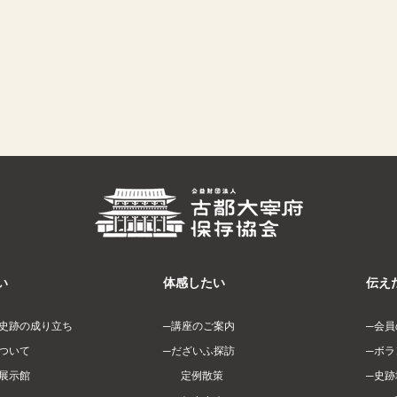
い
体感したい
伝え
史跡の成り立ち
講座のご案内
会員
ついて
だざいふ探訪
ボラ
展示館
定例散策
史跡