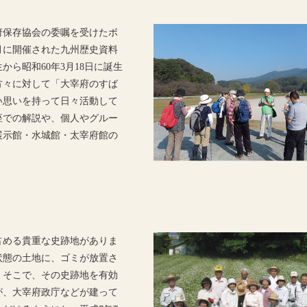
府保存協会の委嘱を受けたボ
3月に開催された九州歴史資料
から昭和60年3月18日に誕生
方々に対して「大宰府のすば
い思いを持って日々活動して
座での解説や、個人やグルー
展示館・水城館・太宰府館の
。
占める貴重な史跡地がありま
状態の土地に、ゴミが放置さ
。そこで、その史跡地を有効
が、大宰府政庁などが建って