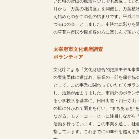
いた頃の野山の風景を少しでも想像していた
月から「万葉の花講座」を開催し、万葉植
え始めたのがこの会の始まりです。平成21
づるはの会」としました。史跡地に彩りを
の草花を市民や観光客の方に楽しんで頂い
太宰府市文化遺産調査
ボランティア
文化庁による『文化財総合的把握モデル事
の実施団体に選ばれ、事業の一部を保存協
として、この事業に関わっていただくボラン
し、活動が始まりました。市内外のボランテ
る小学校区を基本に、日田街道・四王寺山・
の班に分かれて調査を行い、“まちあるき”
ながる、モノ・コト・ヒトに注目しながら
活動を行っています。この事業を通し、社
指しています。これまでに6000件を超え