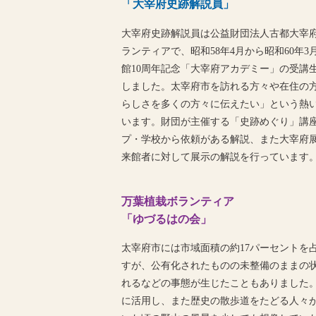
「大宰府史跡解説員」
大宰府史跡解説員は公益財団法人古都大宰
ランティアで、昭和58年4月から昭和60年
館10周年記念「大宰府アカデミー」の受講生
しました。太宰府市を訪れる方々や在住の
らしさを多くの方々に伝えたい」という熱
います。財団が主催する「史跡めぐり」講
プ・学校から依頼がある解説、また大宰府
来館者に対して展示の解説を行っています
万葉植栽ボランティア
「ゆづるはの会」
太宰府市には市域面積の約17パーセントを
すが、公有化されたものの未整備のままの
れるなどの事態が生じたこともありました
に活用し、また歴史の散歩道をたどる人々