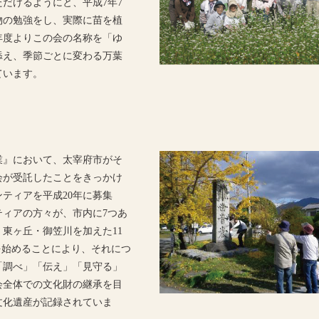
だけるようにと、平成7年7
物の勉強をし、実際に苗を植
年度よりこの会の名称を「ゆ
添え、季節ごとに変わる万葉
ています。
業』において、太宰府市がそ
会が受託したことをきっかけ
ティアを平成20年に募集
ィアの方々が、市内に7つあ
東ヶ丘・御笠川を加えた11
を始めることにより、それにつ
「調べ」「伝え」「見守る」
会全体での文化財の継承を目
る文化遺産が記録されていま