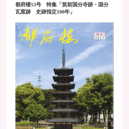
都府楼53号 特集「筑前国分寺跡・国分
瓦窯跡 史跡指定100年」