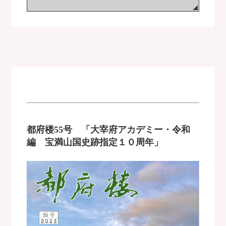
都府楼55号 「大宰府アカデミー・令和
編 宝満山国史跡指定１０周年」