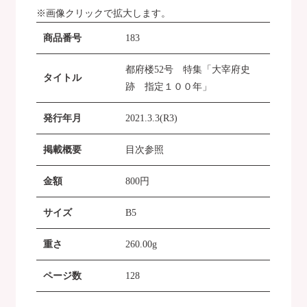
※画像クリックで拡大します。
商品番号
183
都府楼52号 特集「大宰府史
タイトル
跡 指定１００年」
発行年月
2021.3.3(R3)
掲載概要
目次参照
金額
800
円
サイズ
B5
重さ
260.00g
ページ数
128