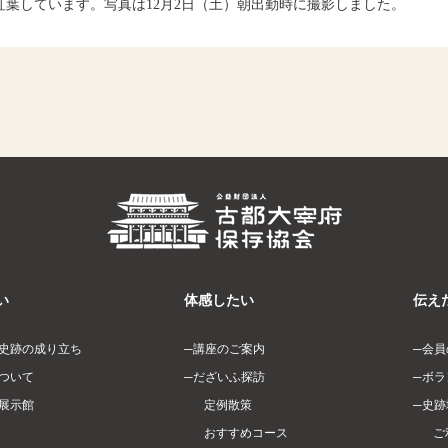
葉しています。写真は12月2日（土）朝出勤時に撮影しました。
い
体感したい
伝え
史跡の成り立ち
講座のご案内
会員
ついて
だざいふ探訪
ボラ
展示館
定例散策
史跡
おすすめコース
ご