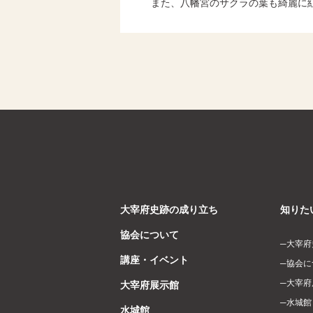
また、八幡宮のサクラの葉も綺麗に紅
大宰府史跡の成り立ち
知りた
協会について
大宰府
講座・イベント
協会に
大宰府
大宰府展示館
水城館
水城館