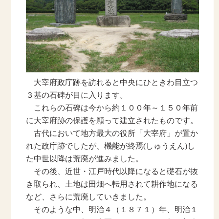
大宰府政庁跡を訪れると中央にひときわ目立つ
３基の石碑が目に入ります。
これらの石碑は今から約１００年～１５０年前
に大宰府跡の保護を願って建立されたものです。
古代において地方最大の役所「大宰府」が置か
れた政庁跡でしたが、機能が終焉(しゅうえん)し
た中世以降は荒廃が進みました。
その後、近世・江戸時代以降になると礎石が抜
き取られ、土地は田畑へ転用されて耕作地になる
など、さらに荒廃していきました。
そのような中、明治４（１８７１）年、明治１