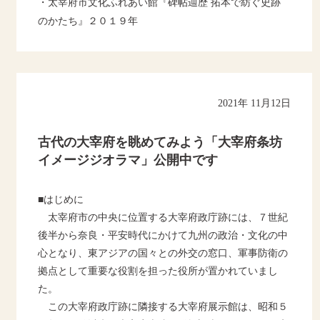
・太宰府市文化ふれあい館『碑帖辿歴 拓本で紡ぐ史跡
のかたち』２０１９年
2021年 11月12日
古代の大宰府を眺めてみよう「大宰府条坊
イメージジオラマ」公開中です
■はじめに
太宰府市の中央に位置する大宰府政庁跡には、７世紀
後半から奈良・平安時代にかけて九州の政治・文化の中
心となり、東アジアの国々との外交の窓口、軍事防衛の
拠点として重要な役割を担った役所が置かれていまし
た。
この大宰府政庁跡に隣接する大宰府展示館は、昭和５