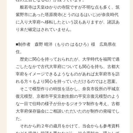
般若寺は天皇ゆかりの寺院ですが不明な点も多く、筑
紫野市にあった塔原廃寺
(
とうのはるはいじ
)
が奈良時代
に入り大宰府へ移転したという説もありますが、諸説あ
り未だ確定はされていません。
■制作者
森野
晴洋（もりの
はるひろ）様 広島県在
住。
歴史に関心を持っておられたが、大学時代を福岡で過
ごしたなかで古代大宰府についても関心を持ち、古都大
宰府をイメージできるようなものがあれば太宰府市を訪
れる方々もより関心を持っていただけるのではと思案。
そこで模型作りの特技を活かし、奈良市役所の平城京
復元模型、京都市平安京創生館の平安京復元模型のよう
な一目で往時の様子が分かるジオラマ制作を考え、古都
大宰府保存協会にご相談いただいたのが制作の発端でし
た。
それから約２年の歳月をかけて、当会からも参考資料