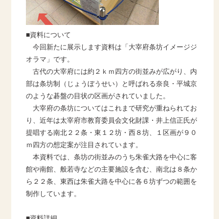
■資料について
今回新たに展示します資料は「大宰府条坊イメージジ
オラマ」です。
古代の大宰府には約２ｋｍ四方の街並みが広がり、内
部は条坊制（じょうぼうせい）と呼ばれる奈良・平城京
のような碁盤の目状の区画がされていました。
大宰府の条坊についてはこれまで研究が重ねられてお
り、近年は太宰府市教育委員会文化財課・井上信正氏が
提唱する南北２２条・東１２坊・西８坊、１区画が９０
ｍ四方の想定案が注目されています。
本資料では、条坊の街並みのうち朱雀大路を中心に客
館や南館、般若寺などの主要施設を含む、南北は８条か
ら２２条、東西は朱雀大路を中心に各６坊ずつの範囲を
制作しています。
■資料詳細