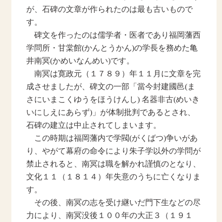
が、石碑の文章が作られたのは最も古いもので
す。
碑文を作ったのは儒学者・医者であり福岡藩西
学問所・甘棠館(かんとうかん)の学長を務めた亀
井南冥(かめいなんめい)です。
南冥は寛政元（１７８９）年１１月に文章を完
成させましたが、碑文の一部「當今封建國邑(ま
さにいまこくゆうをほうけんし) 名器非古(めいき
いにしえにあらず)」が体制批判であるとされ、
石碑の建立は中止されてしまいます。
この時期は福岡藩内で学閥(がくばつ)争いがあ
り、やがて幕府の命令により朱子学以外の学問が
禁止されると、南冥は職を解かれ謹慎のとなり、
文化１１（１８１４）年失意のうちに亡くなりま
す。
その後、南冥の志を受け継いだ門下生などの尽
力により、南冥没後１００年の大正３（１９１