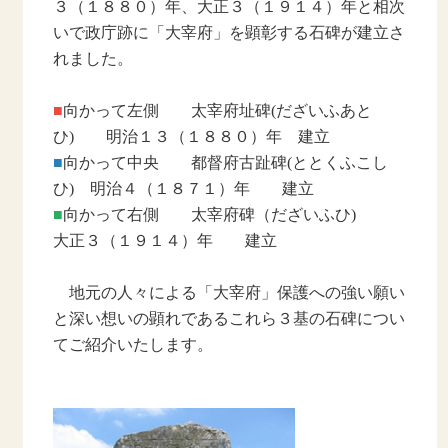
３（１８８０）年、大正３（１９１４）年と相次
いで政庁跡に「大宰府」を顕彰する石碑が建立さ
れました。
■
向かって左側 太宰府址碑(だざいふあと
ひ) 明治１３（１８８０）年 建立
■
向かって中央 都督府古趾碑(ととくふこし
ひ) 明治４（１８７１）年 建立
■
向かって右側 太宰府碑（だざいふひ)
大正３（１９１４）年 建立
地元の人々による「大宰府」保護への強い願い
と深い想いの顕れであるこれら３基の石碑につい
てご紹介いたします。