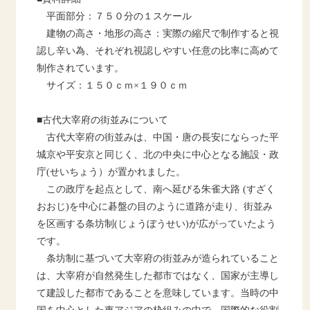
平面部分：７５０分の１スケール
建物の高さ・地形の高さ：実際の縮尺で制作すると視
認し辛い為、それぞれ視認しやすい任意の比率に高めて
制作されています。
サイズ：１５０ｃｍ×１９０ｃｍ
■古代大宰府の街並みについて
古代大宰府の街並みは、中国・唐の長安にならった平
城京や平安京と同じく、北の中央に中心となる施設・政
庁
(
せいちょう）が置かれました。
この政庁を起点として、南へ延びる朱雀大路
(
すざく
おおじ
)
を中心に碁盤の目のように道路が走り、街並み
を区画する条坊制
(
じょうぼうせい
)
が広がっていたよう
です。
条坊制に基づいて大宰府の街並みが造られていること
は、大宰府が自然発生した都市ではなく、国家が主導し
て建設した都市であることを意味しています。当時の中