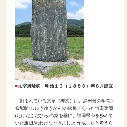
■
太宰府址碑 明治１３（１８８０）年８月建立
刻まれている文章（碑文）は、黒田藩の学問所
修猷館(しゅうゆうかん)の館長であった竹田定簡
(たけださだひろ)の案を基に、福岡県令を務めて
いた渡辺清(わたなべきよし)が作成したと考えら