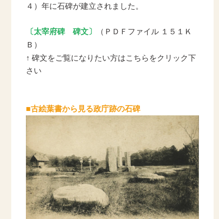
４）年に石碑が建立されました。
〔太宰府碑 碑文〕
（ＰＤＦファイル １５１Ｋ
Ｂ）
↑ 碑文をご覧になりたい方はこちらをクリック下
さい
■古絵葉書から見る政庁跡の石碑