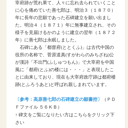
宰府跡が荒れ果て、人々に忘れ去られていくこと
に心を痛めていた善七郎は、明治３（１８７０）
年に長年の悲願であった石碑建立を願い出まし
た。明治４（１８７１）年に無事建立され、その
様子を見届けるかのように建立の翌年（１８７２
年）に善七郎は永眠しました。
石碑にある「都督府(ととくふ)」は古代中国の
役所の名称で、菅原道真(すがわらのみちざね)公
が漢詩「不出門(ふしゅつもん)」で大宰府を中国
風に「都府(とふ)の楼には・・・」と表現したこ
とに由来しており、現在も大宰府政庁跡は都府楼
跡(とふろうあと)と呼ばれ親しまれています。
〔参考：
高原善七郎の石碑建立の願書控〕
（ＰＤ
Ｆファイル ５６ＫＢ）
↑ 碑文をご覧になりたい方はこちらをクリック下
さい