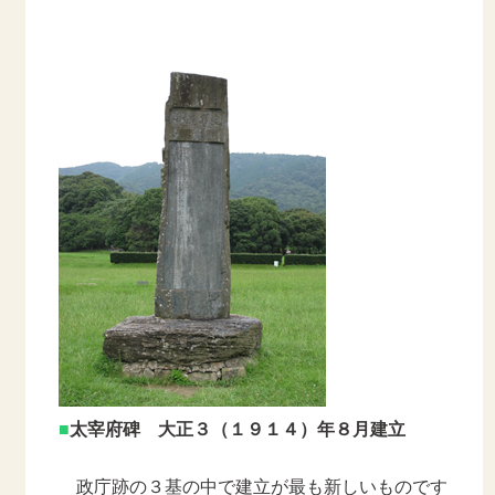
■
太宰府碑 大正３（１９１４）年８月建立
政庁跡の３基の中で建立が最も新しいものです