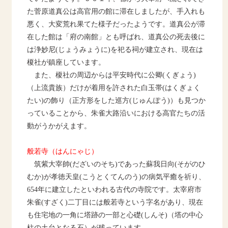
た菅原道真公は高官用の館に滞在しましたが、手入れも
悪く、大変荒れ果てた様子だったようです。道真公が滞
在した館は「府の南館」とも呼ばれ、道真公の死去後に
は浄妙尼
(
じょうみょうに
)
を祀る祠が建立され、現在は
榎社が鎮座しています。
また、榎社の周辺からは平安時代に公卿
(
くぎょう
)
（上流貴族）だけが着用を許された白玉帯
(
はくぎょく
たい
)
の飾り（正方形をした巡方
(
じゅんぽう
)
）も見つか
っていることから、朱雀大路沿いにおける高官たちの活
動がうかがえます。
般若寺（はんにゃじ）
筑紫大宰帥
(
だざいのそち
)
であった蘇我日向
(
そがのひ
むか
)
が孝徳天皇
(
こうとくてんのう
)
の病気平癒を祈り、
654
年に建立したといわれる古代の寺院です。太宰府市
朱雀
(
すざく
)
二丁目には般若寺という字名があり、現在
も住宅地の一角に塔跡の一部と心礎
(
しんそ
)
（塔の中心
柱の土台となる石）が残っています。