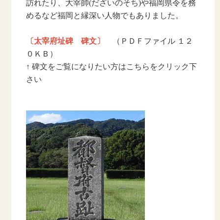
訪れたり、大宰帥(だざいのそち)や福岡県令を務
めるなど福岡と縁深い人物でもありました。
〔太宰府址碑 碑文〕
（ＰＤＦファイル １２
０ＫＢ）
↑ 碑文をご覧になりたい方はこちらをクリック下
さい