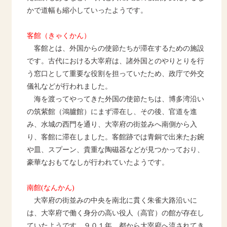
かで道幅も縮小していったようです。
客館（きゃくかん）
客館とは、外国からの使節たちが滞在するための施設
です。古代における大宰府は、諸外国とのやりとりを行
う窓口として重要な役割を担っていたため、政庁で外交
儀礼などが行われました。
海を渡ってやってきた外国の使節たちは、博多湾沿い
の筑紫館（鴻臚館）にまず滞在し、その後、官道を進
み、水城の西門を通り、大宰府の街並みへ南側から入
り、客館に滞在しました。客館跡では青銅で出来たお鋺
や皿、スプーン、貴重な陶磁器などが見つかっており、
豪華なおもてなしが行われていたようです。
南館(なんかん)
大宰府の街並みの中央を南北に貫く朱雀大路沿いに
は、大宰府で働く身分の高い役人（高官）の館が存在し
ていたようです。９０１年、都から大宰府へ流されてき