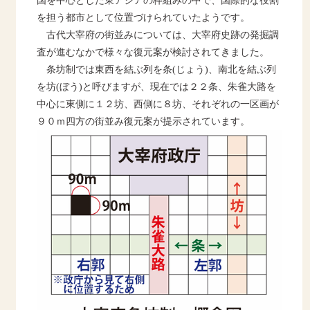
国を中心とした東アジアの枠組みの中で、国際的な役割
を担う都市として位置づけられていたようです。
古代大宰府の街並みについては、大宰府史跡の発掘調
査が進むなかで様々な復元案が検討されてきました。
条坊制では東西を結ぶ列を条
(
じょう
)
、南北を結ぶ列
を坊
(
ぼう
)
と呼びますが、現在では２２条、朱雀大路を
中心に東側に１２坊、西側に８坊、それぞれの一区画が
９０ｍ四方の街並み復元案が提示されています。