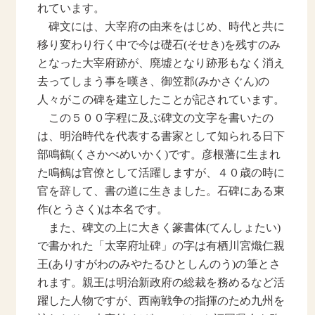
れています。
碑文には、大宰府の由来をはじめ、時代と共に
移り変わり行く中で今は礎石(そせき)を残すのみ
となった大宰府跡が、廃墟となり跡形もなく消え
去ってしまう事を嘆き、御笠郡(みかさぐん)の
人々がこの碑を建立したことが記されています。
この５００字程に及ぶ碑文の文字を書いたの
は、明治時代を代表する書家として知られる日下
部鳴鶴(くさかべめいかく)です。彦根藩に生まれ
た鳴鶴は官僚として活躍しますが、４０歳の時に
官を辞して、書の道に生きました。石碑にある東
作(とうさく)は本名です。
また、碑文の上に大きく篆書体(てんしょたい)
で書かれた「太宰府址碑」の字は有栖川宮熾仁親
王(ありすがわのみやたるひとしんのう)の筆とさ
れます。親王は明治新政府の総裁を務めるなど活
躍した人物ですが、西南戦争の指揮のため九州を