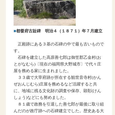
■
都督府古趾碑 明治４（１８７１）年７月建立
正殿跡にある３基の石碑の中で最も古いもので
す。
石碑を建立した高原善七郎は御笠郡乙金村(お
とがなむら)〔現在の福岡県大野城市〕で代々庄
屋を務める家に生まれました。
３３歳で大宰府跡が所在する観世音寺村(かん
ぜおんじむら)庄屋を務めるなど活躍すると共
に、地域に残る文化財の調査や保存、顕彰(けん
しょう)などにも努めました。
８１歳で政務を引退した善七郎が最後に取り組
んだのが政庁跡への石碑建立でした。歴史ある大