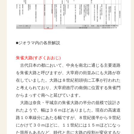
■ジオラマ内の各所解説
朱雀大路(すざくおおじ)
古代日本の都において、中央を南北に通じる主要道路
を朱雀大路と呼びますが、大宰府の街並みにも大路が存
在していました。大路は８世紀初頭頃に工事が行われた
と考えられており、大宰府政庁の南側に位置する朱雀門
からまっすぐ南へと延びています。
大路は奈良・平城京の朱雀大路の半分の規模で設計さ
れたようで、幅は３６ｍほどありました。現在の高速道
路１０車線分
にあたる幅ですが、８世紀後半から９世紀
にかけて３０ｍほどに、１１世紀には１５ｍほどになっ
た箇所もあるなど、時代と共に大路の役割が変化するな