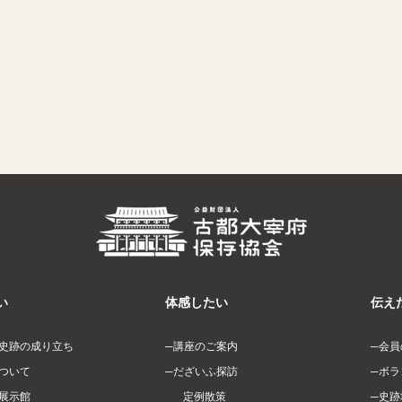
い
体感したい
伝え
史跡の成り立ち
講座のご案内
会員
ついて
だざいふ探訪
ボラ
展示館
定例散策
史跡