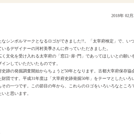
2018年 02
！
なシンボルマークとなるロゴができました!!。「太宰府検定」で、い
ているデザイナーの河村美季さんに作っていただきました。
く文化を受け入れる太宰府の「窓口･扉･門」であってほしいとの願い
ザインしていただいたものです。
府史跡の発掘調査開始からちょうど50年となります。古都大宰府保存協
財団です。平成31年度は「大宰府史跡発掘50年」をテーマとしたいろ
もその一つです。この節目の年から、これらのロゴをいろいろなところ
たいと思います。