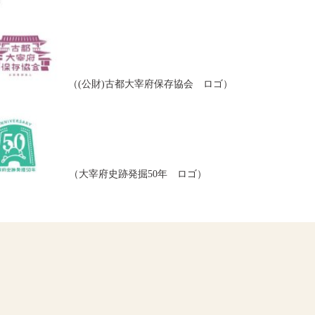
（(公財)古都大宰府保存協会 ロゴ）
（大宰府史跡発掘50年 ロゴ）