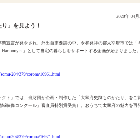
2020年 04
たり」を見よう！
事態宣言が発令され、外出自粛要請の中、令和発祥の都太宰府市では「
ful Harmony～」として自宅の暮らしをサポートする企画が始まりました
ki/somu/204/379/corona/16961.html
ェクト」では、当財団が企画・制作した「大宰府史跡ものがたり」をご
国地域映像コンクール」審査員特別賞受賞）。おうちで太宰府の魅力を再
ki/somu/204/379/corona/16971.html