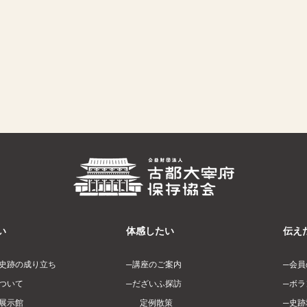
い
体感したい
伝え
史跡の成り立ち
講座のご案内
会員
ついて
だざいふ探訪
ボラ
展示館
定例散策
史跡