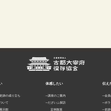
い
体感したい
伝え
史跡の成り立ち
講座のご案内
会員
ついて
だざいふ探訪
ボラ
展示館
定例散策
史跡