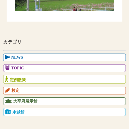
カテゴリ
NEWS
TOPIC
定例散策
検定
大宰府展示館
水城館