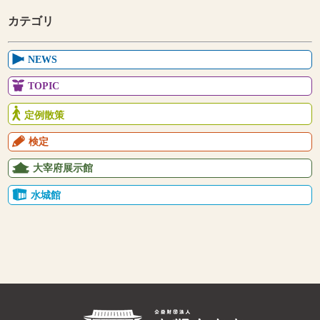
カテゴリ
NEWS
TOPIC
定例散策
検定
大宰府展示館
水城館