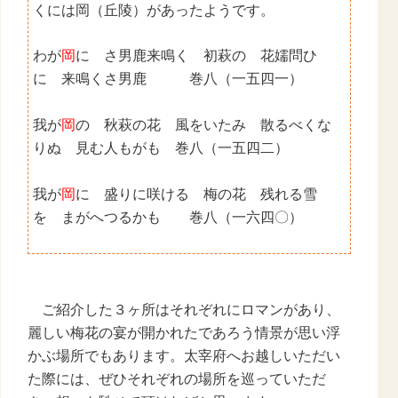
くには岡（丘陵）があったようです。
わが
岡
に さ男鹿来鳴く 初萩の 花嬬問ひ
に 来鳴くさ男鹿 巻八（一五四一）
我が
岡
の 秋萩の花 風をいたみ 散るべくな
りぬ 見む人もがも 巻八（一五四二）
我が
岡
に 盛りに咲ける 梅の花 残れる雪
を まがへつるかも 巻八（一六四〇）
ご紹介した３
ヶ所はそれぞれにロマンがあり、
麗しい梅花の宴が開かれたであろう情景が思い浮
かぶ場所でもあります。太宰府へお越しいただい
た際には、ぜひそれぞれの場所を巡っていただ