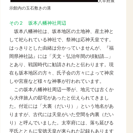
大宰府展
示館内の玉石敷きの溝
その２ 坂本八幡神社周辺
坂本八幡神社は、坂本地区の土地神、産土神と
して祀られている神社で、祭神は応神天皇です。
はっきりとした由緒は分かっていませんが、『福
岡県神社誌』には「天文・弘治年間の頃勧請…」
とあり、戦国時代に勧請されたと伝わります。現
在も坂本地区の方々、氏子会の方々によって神戻
しや宮座など様々な神事が行われています。
この坂本八幡神社周辺一帯が、地元では古くか
ら大伴旅人の邸宅があったと伝えられてきまし
た。付近には「大裏（だいり）」という地名があ
りますが、古代には天皇がいた空間を内裏（だい
り）と呼んでいました。太宰府には、落ち延びる
平氏とともに安徳天皇が来られた記録もあります