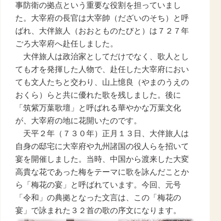
事防衛の拠点という重要な役割を担っていまし
た。大宰府の長官は大宰帥（だざいのそち）と呼
ばれ、大伴旅人（おおとものたびと）は７２７年
ごろ大宰府へ赴任しました。
大伴旅人は政治家としてだけでなく、歌人とし
ても才を発揮した人物で、赴任した大宰府におい
ても文人たちと交わり、山上憶良（やまのうえの
おくら）らと共に優れた歌を残しました。後に
「筑紫万葉歌壇」と呼ばれる華やかな万葉文化
が、大宰府の地に花開いたのです。
天平２年（７３０年）正月１３日、大伴旅人は
自身の邸宅に大宰府や九州諸国の役人らを招いて
宴を開催しました。当時、中国から渡来した大変
高貴な花であった梅をテーマに歌を詠んだことか
ら「梅花の宴」と呼ばれています。今回、元号
「令和」の典拠となった文言は、この「梅花の
宴」で詠まれた３２首の歌の序文になります。