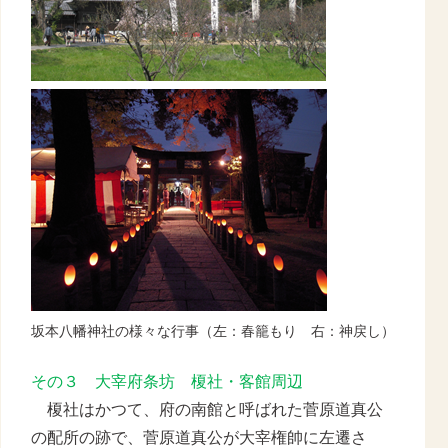
坂本八幡神社の様々な行事（左：春籠もり 右：神戻し）
その３ 大宰府条坊 榎社・客館周辺
榎社はかつて、府の南館と呼ばれた菅原道真公
の配所の跡で、菅原道真公が大宰権帥に左遷さ