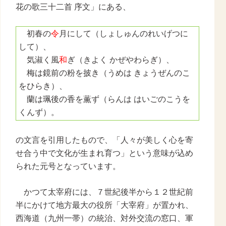
花の歌三十二首
序文」にある、
初春の
令
月にして（しょしゅんのれいげつに
して）、
気淑く風
和
ぎ（きよく かぜやわらぎ）、
梅は鏡前の粉を披き（うめは きょうぜんのこ
をひらき）、
蘭は珮後の香を薫ず（らんは はいごのこうを
くんず）。
の文言を引用したもので、「人々が美しく心を寄
せ合う中で文化が生まれ育つ」という意味が込め
られた元号となっています。
かつて太宰府には、７世紀後半から１２世紀前
半にかけて地方最大の役所「大宰府」が置かれ、
西海道（九州一帯）の統治、対外交流の窓口、軍