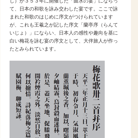
し）が３５３年に開催した「曲水の宴」にならっ
て、日本の和歌を詠み交わした宴です。ここで詠
まれた和歌のはじめに序文がつけられています
が、これも王羲之が記した序文「蘭亭序（らんて
いじょ）」にならい、日本人の感性や趣向を基に
白い梅花を詠む宴の序文として、大伴旅人が作っ
たとみられています。