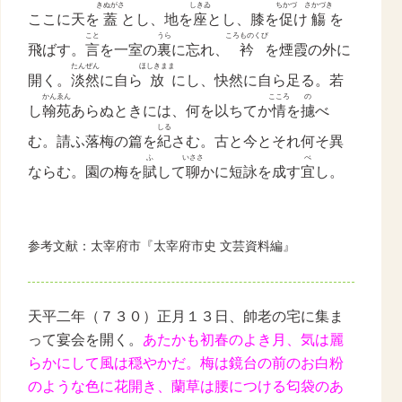
きぬがさ
しきゐ
ちかづ
さかづき
ここに天を
蓋
とし、
地を
座
と
し、膝を
促
け
觴
を
こと
うら
ころものくび
飛ばす。
言
を一室の
裏
に忘れ、
衿
を煙霞の外に
たんぜん
ほしきまま
開く。
淡然
に自
ら
放
にし、快然に
自ら足る。若
かんゑん
こころ
の
し
翰苑
あらぬときには
、何を以ちてか
情
を
攄
べ
しる
む。請ふ
落梅の篇を
紀
さむ。
古と今とそれ何そ異
ふ
いささ
べ
ならむ。園の梅を
賦
して
聊
かに短詠を成す
宜
し。
参考文献：太宰府市『太宰府市史
文芸資料編』
天平二年（７３０）正月１３日、帥老の宅に集ま
って宴会を開く。
あたかも初春のよき月、気は麗
らかにして風は穏やかだ。梅は鏡台の前のお白粉
のような色に花開き、蘭草は腰につける匂袋のあ