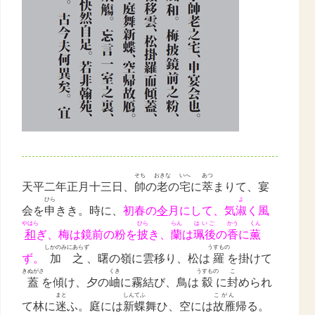
そち
おきな
いへ
あつ
天平二年正月十三日、
帥
の
老
の
宅
に
萃
まりて、宴
ひら
よ
会を
申
きき。時に、
初春の
令
月にして、気
淑
く風
やはら
ひら
らん
はいご
かう
くん
和
ぎ、梅は鏡前の粉を
披
き、
蘭
は
珮後
の
香
に
薫
しかのみにあらず
うすもの
ず。
加之
、曙
の嶺に雲移り、松は
羅
を掛けて
きぬがさ
くき
うすもの
こ
蓋
を傾け、夕の
岫
に霧結び、鳥は
縠
に
封
められ
まと
しんてふ
こがん
て林に
迷
ふ。庭には
新蝶
舞ひ、空には
故雁
帰る。