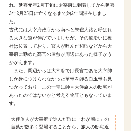
れ、延喜元年2月下旬に太宰府に到着してから延喜
3年2月25日に亡くなるまで約2年間滞在しまし
た。
古代には大宰府政庁から南へと朱雀大路と呼ばれ
る大きな道が伸びていましたが、その道沿いに榎
社は位置しており、官人が呼んだ和歌などから大
宰府に勤めた高官の屋敷が周辺にあった様子がう
かがえます。
また、周辺からは大宰府では長官である大宰帥
しか身につけられなかった革帯を飾る白玉帯も見
つかっており、この一帯に帥＝大伴旅人の邸宅が
あったのではないかと考える物証ともなっていま
す。
大伴旅人が大宰府で詠んだ歌に「わが岡に」の
言葉が数多く登場することから、旅人の邸宅近