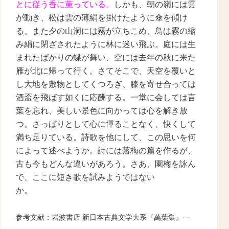
とに従う香に薫っている。
しかも、朝の嶺には雲
が動き、松は雲の薄絹を掛けたように傘を傾け
る。また夕の山洞には霧が立ちこめ、鳥は霧の縮
み絹に閉ざされたように林に迷い飛ぶ。
庭には生
まれたばかりの蝶が舞い、
空には去年の秋に来た
雁が北に帰って行く。さてそこで、天空を覆いと
し大地を敷物としてくつろぎ、膝を寄せ合っては
酒盃を飛ばす如くに応酬する。一堂に会しては言
葉を忘れ、美しい景色に向かっては心を解き放
つ。さっぱりとして心に憚ることなく、快くして
満ち足りている。詩歌を他にして、この思いを何
によって述べようか。詩には落梅の篇を作るが、
古も今もどんな違いがあろう。さあ、園梅を詠ん
で、ここに短き歌を試みようではない
か。
参考文献：岩波書店
新日本古典文学大系『萬葉集
』
一