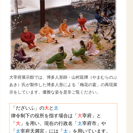
大宰府展示館では、博多人形師・山村延燁（やまむらのぶ
あき）氏が製作した博多人形による「梅花の宴」の再現展
示をしています。優雅な姿を是非ご覧ください。
「だざいふ」の
大
と
太
律令制下の役所を指す場合は「
大
宰府」と
「
大
」を用い、現在の行政名「
太
宰府市」や
「
太
宰府天満宮」には「
太
」を用いています。