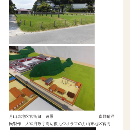
月山東地区官衙跡 遠景
森野晴洋
氏製作 大宰府政庁周辺復元ジオラマの月山東地区官衙