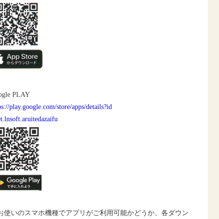
ogle PLAY
ps://play.google.com/store/apps/details?id
t.lnsoft.aruitedazaifu
お使いのスマホ機種でアプリがご利用可能かどうか、各ダウン