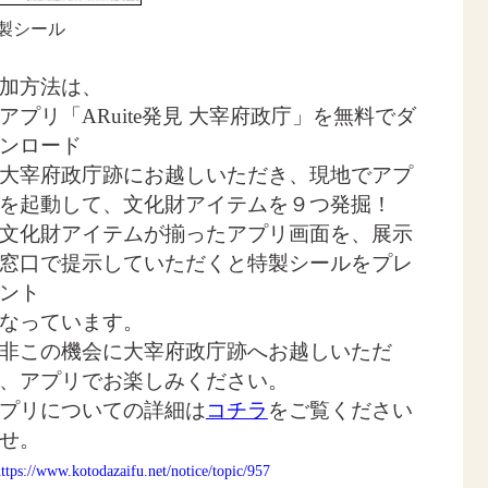
製シール
加方法は、
アプリ「ARuite発見 大宰府政庁」を無料でダ
ンロード
大宰府政庁跡にお越しいただき、現地でアプ
を起動して、文化財アイテムを９つ発掘！
文化財アイテムが揃ったアプリ画面を、展示
窓口で提示していただくと特製シールをプレ
ント
なっています。
非この機会に大宰府政庁跡へお越しいただ
、アプリでお楽しみください。
プリについての詳細は
コチラ
をご覧ください
せ。
ttps://www.kotodazaifu.net/notice/topic/957