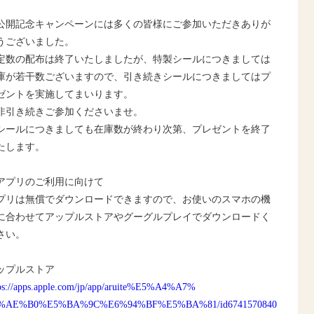
公開記念キャンペーンには多くの皆様にご参加いただきありが
うございました。
定数の配布は終了いたしましたが、特製シールにつきましては
庫が若干数ございますので、引き続きシールにつきましてはプ
ゼントを実施してまいります。
非引き続きご参加くださいませ。
シールにつきましても在庫数が終わり次第、プレゼントを終了
たします。
アプリのご利用に向けて
プリは無償でダウンロードできますので、お使いのスマホの機
に合わせてアップルストアやグーグルプレイでダウンロードく
さい。
ップルストア
ps://apps.apple.com/jp/app/aruite%E5%A4%A7%
%AE%B0%E5%BA%9C%E6%94%BF%E5%BA%81/id6741570840