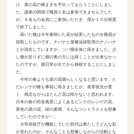
け、菜の花の種まきを手伝ってもらうことにしまし
た。講座の関係で職員１名は参加できませんでした
が、８名もの会員にご参加いただき、僅か１５分程度
で終了しました。
蒔いた種は今年春咲いた花が結実したものを職員が
採取したものです。ナバナと菜種油採取用のナノハナ
とが混在していますが、ソバ畑全体に蒔きました。少
し種が足りずに畑の奥の方には蒔くことが出来なかっ
たのですが、後日芽が出てから移植することにしまし
た。
今年の春よりも菜の花畑らしくなると思います。た
だレンゲの種も事前に蒔きましたが、発芽状況が悪
く、残念ながらほとんど花は咲かないと思われます。
日本の春の田舎風景によくあるピンクのレンゲの花、
黄色の菜の花、緑の麦畑。そんなコントラストを想像
していたのですが･･。
大宰府政庁が機能していた時代は果たしてどんな彩
が見れたのか、そんなことも想像しながらの活動とな