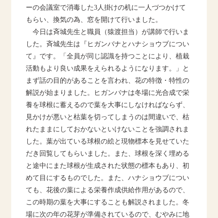
ーの会議室で消毒した3人掛けの机に一人づつかけて
もらい、換気の為、窓を開けて行いました。
今日は斉城先生と職員（猿渡担当）が講師で行いま
した。斉城先生は『ヒガンバナとハナショウブについ
て』です。「全員が同じ認識を持つことにより、植栽
活動もより良い成果をえられるようになります。」と
まず話の目的があることを言われ、花の特徴・特性の
解説が始まりました。ヒガンバナは冬場に光合成で栄
養を球根に蓄えるので葉を大事にしなければならず、
見かけが悪いと枯葉を切ってしまうのは間違いで、枯
れたままにしておかないといけないことを強調されま
した。葉が出ている球根の絵と現物標本を見せていた
だき回覧してもらいました。また、球根を深く埋める
と途中にまた球根が生成された状態の標本もあり、初
めて目にするものでした。また、ハナショウブについ
ても、花後の葉による栄養作成供給作用があるので、
この時期の葉を大事にすることも解説されました。冬
場に次の年の花芽が準備されているので、むやみに地