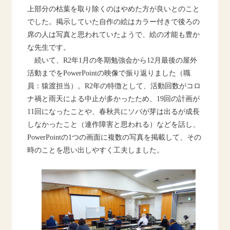
上部分の枯葉を取り除くのはやめた方が良いとのこと
でした。掲示していた自作の絵はカラー付きで後ろの
席の人は写真と思われていたようで、絵の才能も豊か
な先生です。
続いて、R2年1月の冬期勉強会から12月最後の屋外
活動までをPowerPointの映像で振り返りました（職
員：猿渡担当）。R2年の特徴として、活動回数がコロ
ナ禍と雨天による中止が多かったため、19回の計画が
11回になったことや、春秋共にソバが芽は出るが成長
しなかったこと（連作障害と思われる）などを話し、
PowerPointの1つの画面に複数の写真を掲載して、その
時のことを思い出しやすく工夫しました。