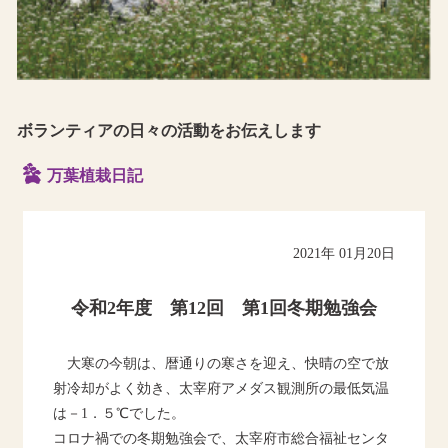
ボランティアの日々の活動をお伝えします
万葉植栽日記
2021年 01月20日
令和2年度 第12回 第1回冬期勉強会
大寒の今朝は、暦通りの寒さを迎え、快晴の空で放
射冷却がよく効き、太宰府アメダス観測所の最低気温
は－1．５℃でした。
コロナ禍での冬期勉強会で、太宰府市総合福祉センタ