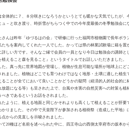
期勉強会
全体的に７、８分咲きになろうかというとても暖かな天気でしたが、
ヒュ－と吹き渡り、時折雪がちらつく中での今年度最後の冬季勉強会に
さんは昨年「ゆづるはの会」で研修に行った福岡市植物園で長年ボラ
私たちを案内してくれた一人でした。かっては県の林業試験場に籍を置
に詳しい方です。そんなご縁で会員の一員となり今日は勉強会の講師と
を植えること森を見ること』というタイトルでお話しいただきました。
た。真っ先に世界地図が登場し、植物が生息可能な場所が地球上にど
されました。植物はどこでも育つわけではなく地形・土壌に適した植生
えることが全てにおいて良いことかどうかの疑問（経済的人的社会的に
れ放題になる等）も呈された上で、台風や水害の自然災害への対策も植
うべきであるというお話をされました。
たように、植える地面と同じかそれよりも高くして植えることが肝要
わかりました。その中で天皇陛下が参加される植樹祭（造成した平地）
る点からの見直しを示唆されました。
て20種ほど名前を述べられた中に、四王寺山の西側太宰府市の坂本か