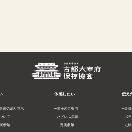
い
体感したい
伝え
史跡の成り立ち
講座のご案内
会員
ついて
だざいふ探訪
ボラ
展示館
定例散策
史跡