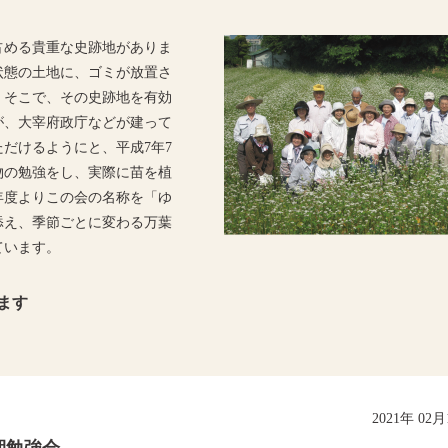
占める貴重な史跡地がありま
状態の土地に、ゴミが放置さ
。そこで、その史跡地を有効
が、大宰府政庁などが建って
だけるようにと、平成7年7
物の勉強をし、実際に苗を植
年度よりこの会の名称を「ゆ
添え、季節ごとに変わる万葉
ています。
ます
2021年 02