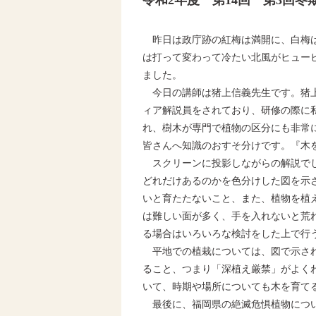
令和2年度 第14回 第3回冬
昨日は政庁跡の紅梅は満開に、白梅は
は打って変わって冷たい北風がヒュー
ました。
今日の講師は猪上信義先生です。猪上
ィア解説員をされており、研修の際に
れ、樹木が専門で植物の区分にも非常
皆さんへ知識のおすそ分けです。『木
スクリーンに投影しながらの解説でし
どれだけあるのかを色分けした図を示
いと育たたないこと、また、植物を植
は難しい面が多く、手を入れないと荒
る場合はいろいろな検討をした上で行
平地での植栽については、図で示され
ること、つまり「深植え厳禁」がよく
いて、時期や場所についても木を育て
最後に、福岡県の絶滅危惧植物につい